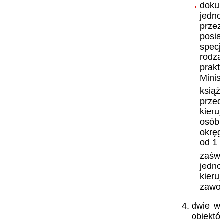
doku
jedn
prze
pos
spec
rodz
prak
Minis
ksią
prze
kier
osób
okrę
od 1 
zaśw
jedno
kier
zawo
dwie w
obiekt