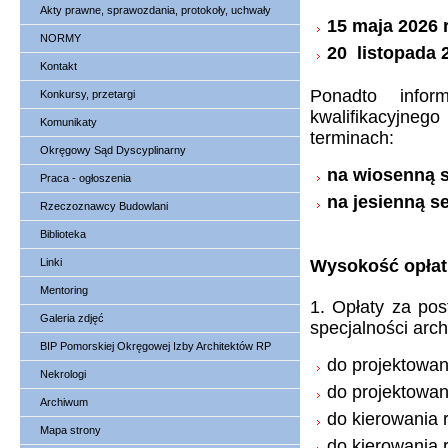
Akty prawne, sprawozdania, protokoły, uchwały
15 maja 2026 r
NORMY
20 listopada 2
Kontakt
Ponadto infor
Konkursy, przetargi
kwalifikacyjne
Komunikaty
terminach:
Okręgowy Sąd Dyscyplinarny
na wiosenną s
Praca - ogłoszenia
na jesienną se
Rzeczoznawcy Budowlani
Biblioteka
Linki
Wysokość opłat 
Mentoring
1. Opłaty za po
Galeria zdjęć
specjalności arch
BIP Pomorskiej Okręgowej Izby Architektów RP
do projektowan
Nekrologi
do projektowan
Archiwum
do kierowania 
Mapa strony
do kierowania 