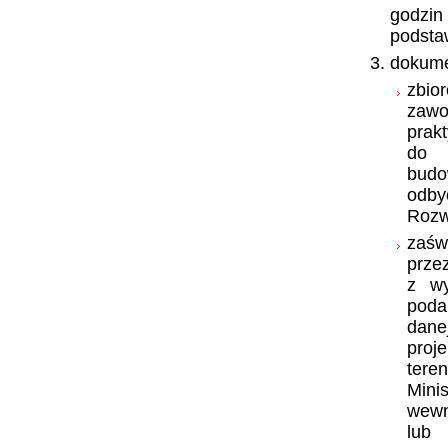
godzin
podstaw
dokumen
zbio
zawod
prak
do p
budo
odbyc
Rozw
zaśw
prze
z wy
poda
dane
proj
tere
Mini
wewn
lub