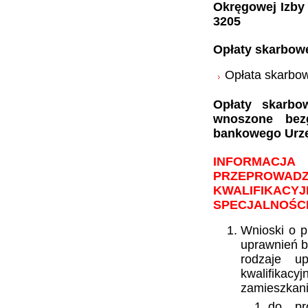
Okręgowej Izby
3205
Opłaty skarbow
Opłata skarbow
Opłaty skarb
wnoszone bez
bankowego Urzę
INFORMAC
PRZEPROWADZ
KWALIFIKACY
SPECJALNOŚCI
Wnioski o p
uprawnień b
rodzaje u
kwalifikac
zamieszkan
do pr