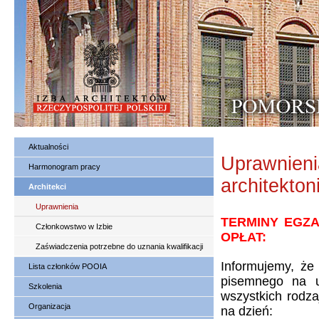
Aktualności
Uprawnieni
Harmonogram pracy
architekton
Architekci
Uprawnienia
TERMINY EGZ
Członkowstwo w Izbie
OPŁAT:
Zaświadczenia potrzebne do uznania kwalifikacji
Informujemy, że
Lista członków POOIA
pisemnego na u
Szkolenia
wszystkich rodza
Organizacja
na dzień: