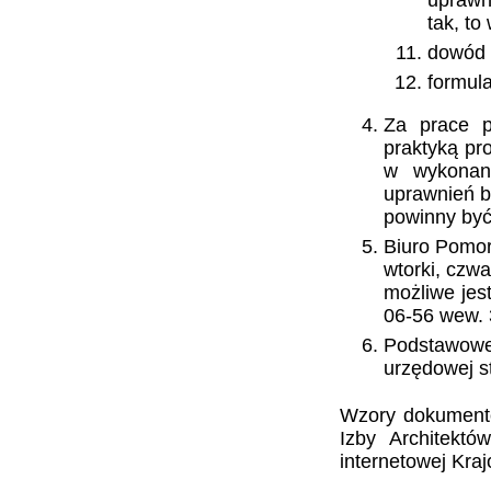
uprawni
tak, to 
dowód u
formul
Za prace p
praktyką pr
w wykonani
uprawnień b
powinny być 
Biuro Pomor
wtorki, czwa
możliwe jes
06-56 wew. 
Podstawowe 
urzędowej s
Wzory dokumentó
Izby Architek
internetowej Kra