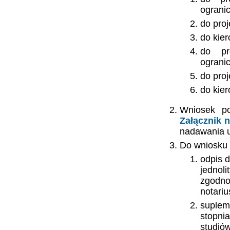
ograni
do pro
do kie
do pr
ograni
do pro
do kie
Wniosek po
Załącznik n
nadawania u
Do wniosku 
odpis d
jednol
zgodno
notariu
supleme
stopni
studió