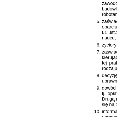
zawod
budowl
robota
zaświa
oparci
61 ust.
nauce;
życior
zaświa
kieruj
tej pr
rodzaju
decyzj
uprawn
dowód u
tj. opł
Drugą r
się na
inform